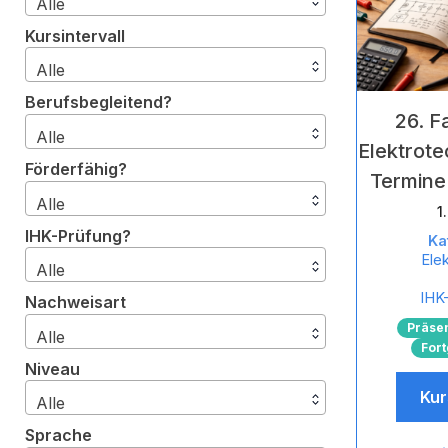
Alle
Kursintervall
Alle
Berufsbegleitend?
26. 
Alle
Elektrot
Förderfähig?
Termine
Alle
1
IHK-Prüfung?
Ka
Ele
Alle
IHK-
Nachweisart
Präse
Alle
Fort
Niveau
Kur
Alle
Sprache