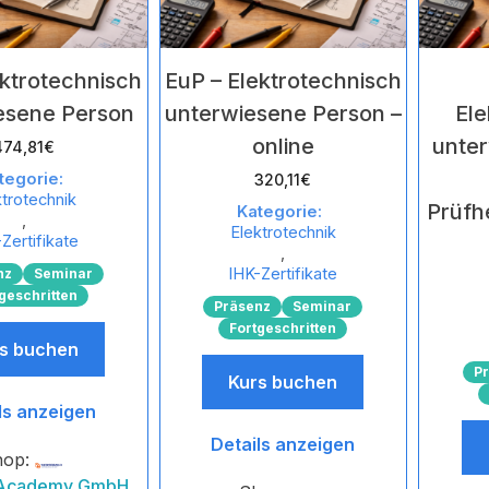
ektrotechnisch
EuP – Elektrotechnisch
esene Person
unterwiesene Person –
Ele
online
unte
474,81
€
tegorie:
320,11
€
ktrotechnik
Prüfhe
Kategorie:
,
Elektrotechnik
Zertifikate
,
IHK-Zertifikate
nz
Seminar
geschritten
Präsenz
Seminar
Fortgeschritten
s buchen
P
Kurs buchen
ls anzeigen
Details anzeigen
hop:
 Academy GmbH