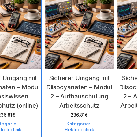
von
von
5
5
r Umgang mit
Sicherer Umgang mit
Sich
naten – Modul
Diisocyanaten – Modul
Diiso
asiswissen
2 – Aufbauschulung
2 – 
chutz (online)
Arbeitsschutz
Arbei
236,81
€
236,81
€
tegorie:
Kategorie:
ktrotechnik
Elektrotechnik
,
,