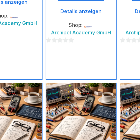
ls anzeigen
Details anzeigen
De
hop:
 Academy GmbH
Shop:
Archipel Academy GmbH
Archi
0
0
von
von
5
5