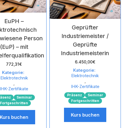
EuPH –
Geprüfter
ktrotechnisch
Industriemeister /
rwiesene Person
Geprüfte
(EuP) – mit
Industriemeisterin
lferqualifikation
6.450,00
€
772,31
€
Kategorie:
Kategorie:
Elektrotechnik
Elektrotechnik
,
,
IHK-Zertifikate
IHK-Zertifikate
Präsenz
Seminar
räsenz
Seminar
Fortgeschritten
Fortgeschritten
Kurs buchen
Kurs buchen