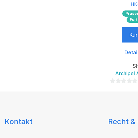
IHK-
Präse
Fort
Kur
Detai
S
Archipel
0
von
5
Kontakt
Recht & 