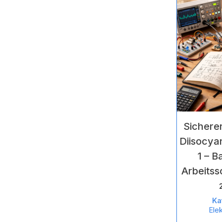
Sichere
Diisocya
1 – B
Arbeitss
Ka
Ele