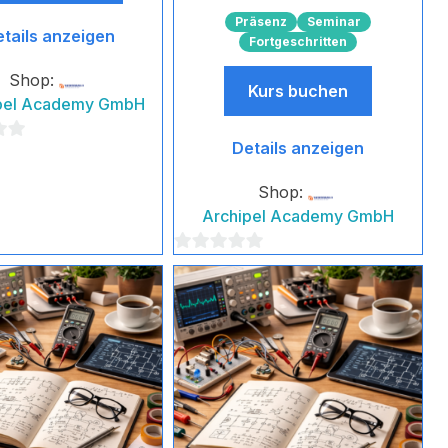
Präsenz
Seminar
tails anzeigen
Fortgeschritten
Shop:
Kurs buchen
pel Academy GmbH
Details anzeigen
Shop:
Archipel Academy GmbH
0
von
5