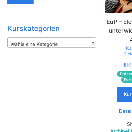
Preis
Preis
EuP – El
Kurskategorien
unterwi
Wähle eine Kategorie
Ka
Ele
IHK-
Präse
Fort
Kur
Detai
S
Archipel