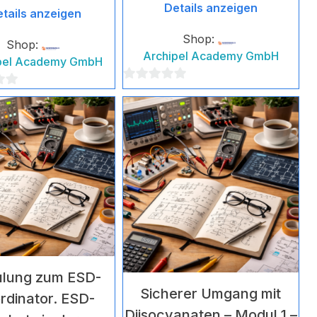
Details anzeigen
tails anzeigen
Shop:
Shop:
Archipel Academy GmbH
pel Academy GmbH
0
von
5
lung zum ESD-
Sicherer Umgang mit
rdinator. ESD-
Diisocyanaten – Modul 1 –