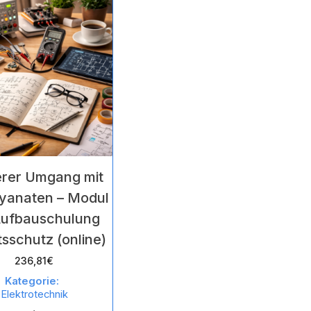
von
5
erer Umgang mit
cyanaten – Modul
Aufbauschulung
tsschutz (online)
236,81
€
Kategorie:
Elektrotechnik
,