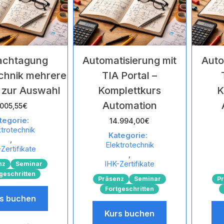
Fachtagung
Automatisierung mit
Auto
echnik mehrere
TIA Portal –
 zur Auswahl
Komplettkurs
K
Automation
.005,55
€
tegorie:
14.994,00
€
ktrotechnik
Kategorie:
,
Elektrotechnik
Zertifikate
,
IHK-Zertifikate
nz
Seminar
geschritten
Präsenz
Seminar
P
Fortgeschritten
s buchen
Kurs buchen