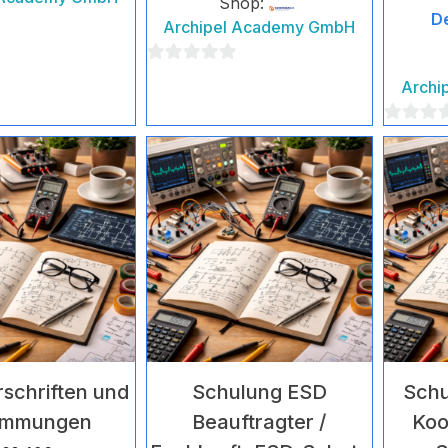
Shop:
De
Archipel Academy GmbH
0
Archi
von
5
0
von
5
schriften und
Schulung ESD
Schu
immungen
Beauftragter /
Koo