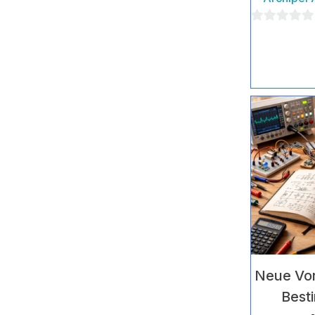
0
von
5
Neue Vor
Best