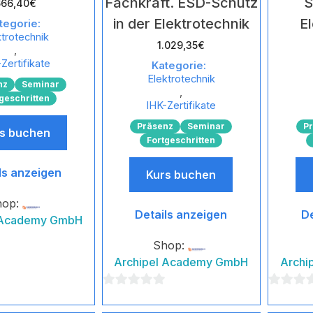
Fachkraft. ESD-Schutz
S
666,40
€
in der Elektrotechnik
E
tegorie:
ktrotechnik
1.029,35
€
,
Zertifikate
Kategorie:
Elektrotechnik
nz
Seminar
,
geschritten
IHK-Zertifikate
Präsenz
Seminar
P
s buchen
Fortgeschritten
ls anzeigen
Kurs buchen
hop:
Details anzeigen
De
 Academy GmbH
Shop:
Archipel Academy GmbH
Archi
0
0