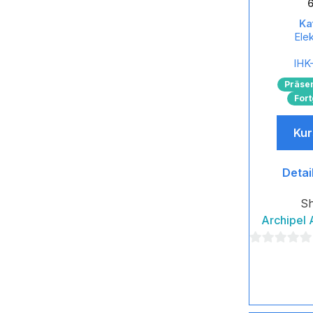
Ka
Ele
IHK-
Präse
Fort
Kur
Detai
S
Archipel
0
von
5