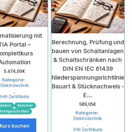
matisierung mit
Berechnung, Prüfung und
TIA Portal –
bauen von Schaltanlagen
omplettkurs
& Schaltschränken nach
Automation
DIN EN IEC 61439
5.474,00
€
Niederspannungsrichtlinie
Kategorie:
Elektrotechnik
Bauart & Stücknachweis -
,
E…
IHK-Zertifikate
589,05
€
räsenz
Seminar
Fortgeschritten
Kategorie:
Elektrotechnik
,
Kurs buchen
IHK-Zertifikate