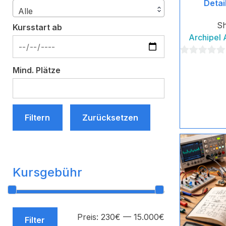
Detai
Alle
S
Kursstart ab
Archipel
0
Mind. Plätze
von
5
Filtern
Zurücksetzen
Kursgebühr
Min.
Max.
Preis:
230€
—
15.000€
Filter