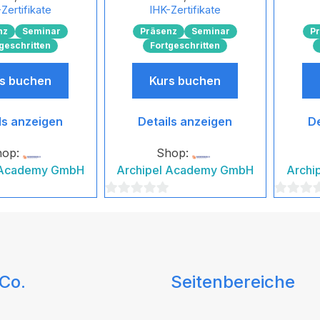
Zertifikate
IHK-Zertifikate
nz
Seminar
Präsenz
Seminar
P
geschritten
Fortgeschritten
s buchen
Kurs buchen
ls anzeigen
Details anzeigen
De
hop:
Shop:
 Academy GmbH
Archipel Academy GmbH
Archi
0
0
von
von
5
5
Co.
Seitenbereiche