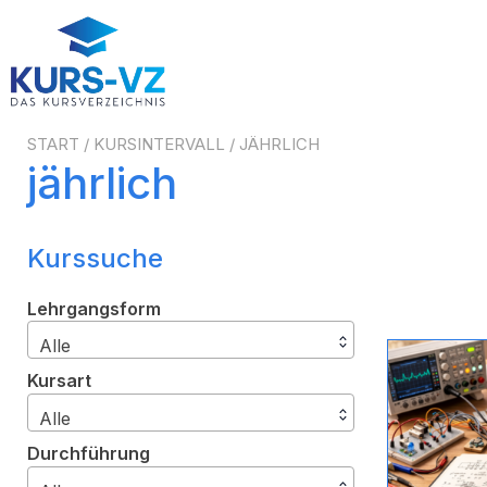
Zum
Inhalt
springen
START
/ KURSINTERVALL / JÄHRLICH
jährlich
Kurssuche
Lehrgangsform
Alle
Kursart
Alle
Durchführung