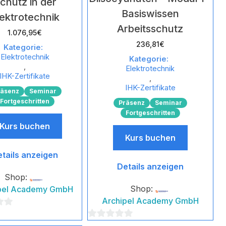
chutz in der
Basiswissen
lektrotechnik
Arbeitsschutz
1.076,95
€
236,81
€
Kategorie:
Elektrotechnik
Kategorie:
,
Elektrotechnik
IHK-Zertifikate
,
IHK-Zertifikate
räsenz
Seminar
Fortgeschritten
Präsenz
Seminar
Fortgeschritten
Kurs buchen
Kurs buchen
tails anzeigen
Details anzeigen
Shop:
Shop:
pel Academy GmbH
Archipel Academy GmbH
0