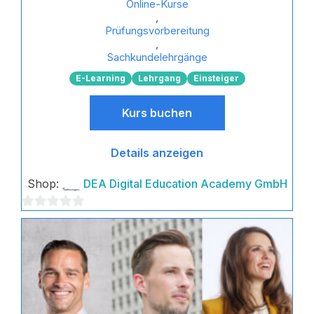
Online-Kurse
,
Prüfungsvorbereitung
,
Sachkundelehrgänge
E-Learning
Lehrgang
Einsteiger
Kurs buchen
Details anzeigen
Shop:
DEA Digital Education Academy GmbH
0
von
5