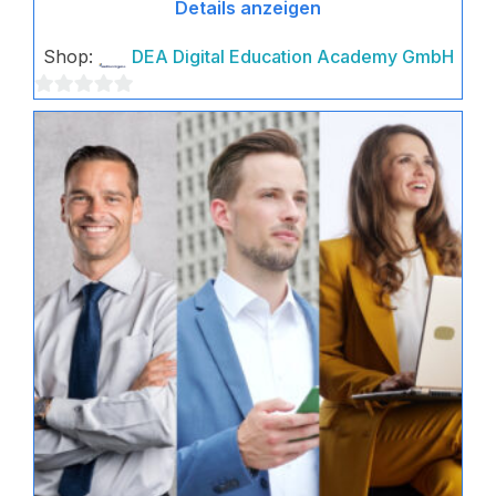
Details anzeigen
Shop:
DEA Digital Education Academy GmbH
0
von
5