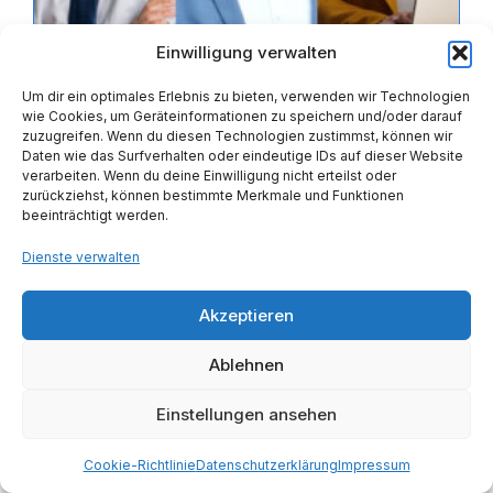
Einwilligung verwalten
Um dir ein optimales Erlebnis zu bieten, verwenden wir Technologien
wie Cookies, um Geräteinformationen zu speichern und/oder darauf
zuzugreifen. Wenn du diesen Technologien zustimmst, können wir
Daten wie das Surfverhalten oder eindeutige IDs auf dieser Website
verarbeiten. Wenn du deine Einwilligung nicht erteilst oder
zurückziehst, können bestimmte Merkmale und Funktionen
AEVO-Prüfung stressfrei bestehen inkl.
beeinträchtigt werden.
Geld-zurück-Garantie.
Dienste verwalten
497,00
€
Kategorie:
Akzeptieren
Beruf & Karriere
,
Ablehnen
Coaching & Beratung
,
Einstellungen ansehen
Erwachsenenbildung
,
Finanzen & Versicherungen
Cookie-Richtlinie
Datenschutzerklärung
Impressum
,