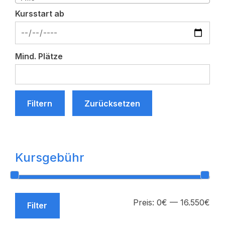
Kursstart ab
Mind. Plätze
Filtern
Zurücksetzen
Kursgebühr
Min
Max
Preis:
0€
—
16.550€
Filter
Prei
Prei