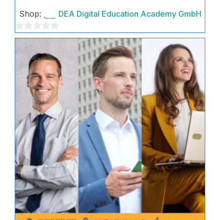
Shop:
DEA Digital Education Academy GmbH
0
von
5