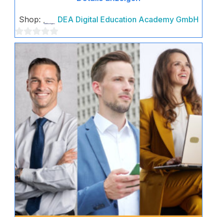
Shop:
DEA Digital Education Academy GmbH
0
von
5