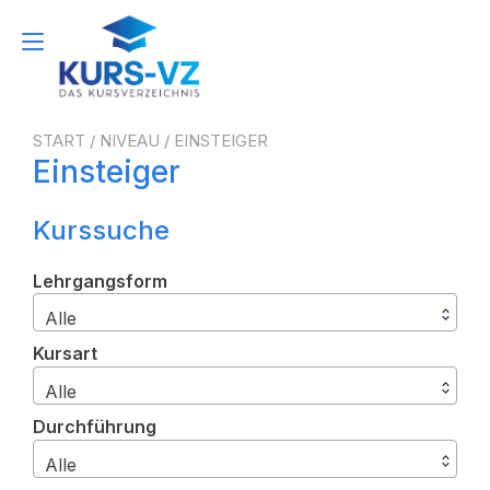
Zum
Inhalt
Navigation
springen
umschalten
START
/ NIVEAU / EINSTEIGER
Einsteiger
Kurssuche
Lehrgangsform
Alle
Kursart
Alle
Durchführung
Alle