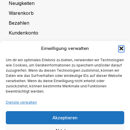
Neuigkeiten
Warenkorb
Bezahlen
Kundenkonto
Einwilligung verwalten
Für Kursanbieter
Um dir ein optimales Erlebnis zu bieten, verwenden wir Technologien
wie Cookies, um Geräteinformationen zu speichern und/oder darauf
zuzugreifen. Wenn du diesen Technologien zustimmst, können wir
Kursangebote
Daten wie das Surfverhalten oder eindeutige IDs auf dieser Website
verarbeiten. Wenn du deine Einwilligung nicht erteilst oder
Kursanbieter-Registrierung
zurückziehst, können bestimmte Merkmale und Funktionen
beeinträchtigt werden.
Kursanbieter-Verwaltung
Dienste verwalten
Kursanbieter Mitgliedschaft
Akzeptieren