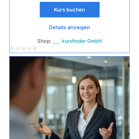
Kurs buchen
Details anzeigen
Shop:
kursfinder GmbH
0
von
5