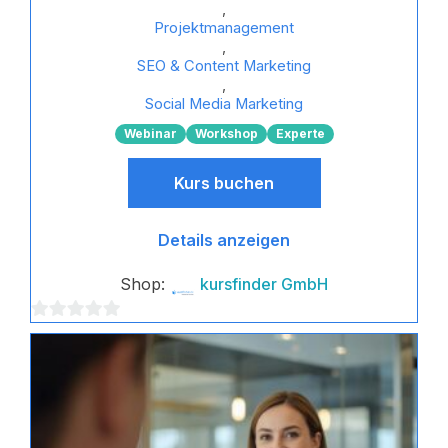
,
Projektmanagement
,
SEO & Content Marketing
,
Social Media Marketing
Webinar
Workshop
Experte
Kurs buchen
Details anzeigen
Shop:
kursfinder GmbH
0
von
5