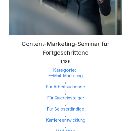
Content-Marketing-Seminar für
Fortgeschrittene
1,18
€
Kategorie:
E-Mail-Marketing
,
Für Arbeitsuchende
,
Für Quereinsteiger
,
Für Selbstständige
,
Karriereentwicklung
,