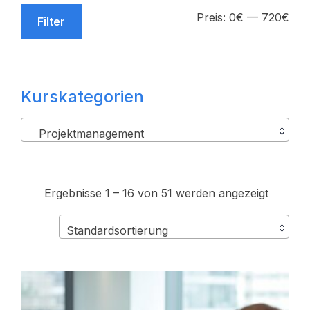
Min
Max
Preis:
0€
—
720€
Filter
Prei
Prei
Kurskategorien
Projektmanagement
Ergebnisse 1 – 16 von 51 werden angezeigt
Standardsortierung