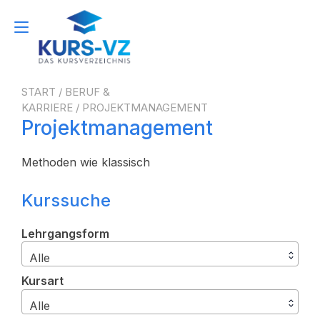
Zum
Inhalt
Navigation
springen
umschalten
START
/
BERUF &
KARRIERE
/ PROJEKTMANAGEMENT
Projektmanagement
Methoden wie klassisch
Kurssuche
Lehrgangsform
Alle
Kursart
Alle