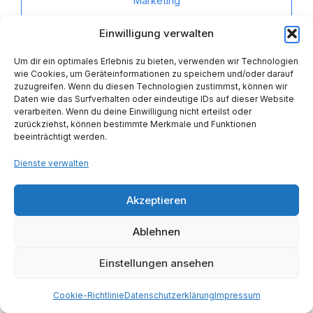
Marketing
,
Projektmanagement
Einwilligung verwalten
,
SEO & Content Marketing
Um dir ein optimales Erlebnis zu bieten, verwenden wir Technologien
,
wie Cookies, um Geräteinformationen zu speichern und/oder darauf
Social Media Marketing
zuzugreifen. Wenn du diesen Technologien zustimmst, können wir
Daten wie das Surfverhalten oder eindeutige IDs auf dieser Website
Webinar
Workshop
Experte
verarbeiten. Wenn du deine Einwilligung nicht erteilst oder
zurückziehst, können bestimmte Merkmale und Funktionen
Kurs buchen
beeinträchtigt werden.
Dienste verwalten
Details anzeigen
Akzeptieren
Shop:
kursfinder GmbH
Ablehnen
0
von
Einstellungen ansehen
5
Cookie-Richtlinie
Datenschutzerklärung
Impressum