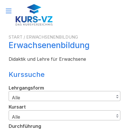
Zum
Inhalt
Navigation
springen
umschalten
START
/ ERWACHSENENBILDUNG
Erwachsenenbildung
Didaktik und Lehre für Erwachsene
Kurssuche
Lehrgangsform
Alle
Kursart
Alle
Durchführung