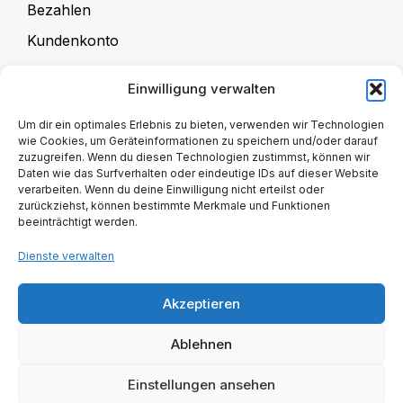
Bezahlen
Kundenkonto
Einwilligung verwalten
Für Kursanbieter
Um dir ein optimales Erlebnis zu bieten, verwenden wir Technologien
wie Cookies, um Geräteinformationen zu speichern und/oder darauf
zuzugreifen. Wenn du diesen Technologien zustimmst, können wir
Kursangebote
Daten wie das Surfverhalten oder eindeutige IDs auf dieser Website
verarbeiten. Wenn du deine Einwilligung nicht erteilst oder
Kursanbieter-Registrierung
zurückziehst, können bestimmte Merkmale und Funktionen
beeinträchtigt werden.
Kursanbieter-Verwaltung
Dienste verwalten
Kursanbieter Mitgliedschaft
Akzeptieren
Ablehnen
Dieser Marktplatz wurde von Omni-Channel
Einstellungen ansehen