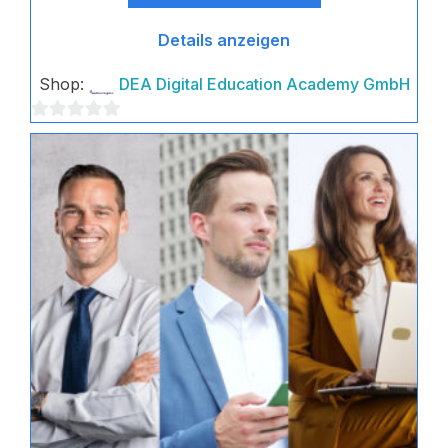
Details anzeigen
Shop:
DEA Digital Education Academy GmbH
0
von
5