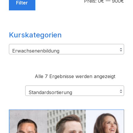
Min
Max
Preis:
0€
—
900€
Filter
Prei
Prei
Kurskategorien
Erwachsenenbildung
Alle 7 Ergebnisse werden angezeigt
Standardsortierung