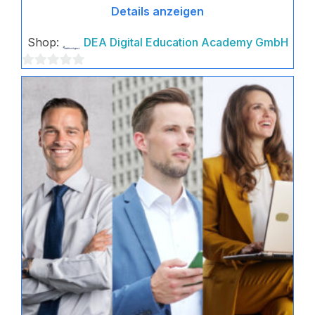
Details anzeigen
Shop:
DEA Digital Education Academy GmbH
0
von
5