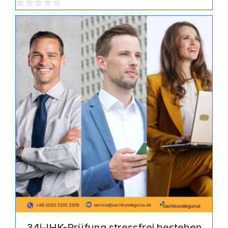
0
von
5
34i-IHK-Prüfung stressfrei bestehen